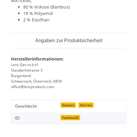
MATERIAL
80 % Viskose (Bambus)
18 % Polyamid
2 % Elasthan
Angaben zur Produktsicherheit
Herstellerinformationen:
Lenz Ges.m.b.H.
Staudachstrasse 3
Burgenland
Schwarzach, Österreich, 6858
office@lenzproducts.com
Produkteigenschaft
Wert
Damen
Herren
Geschlecht:
Fashion25
ID: