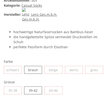
Artikelnummer:
505
Kategorie:
Casual Socks
Hersteller:
Lenz Ges.m.b.H.
hochwertige Naturfasersocken aus Bambus-Faser
die handgekettelte Spitze vermeidet Druckstellen im
Schuh
perfekte Passform durch Elasthan
Farbe
schwarz
braun
beige
weiss
grau
schwarz
braun
beige
weiss
grau
Grösse
35-38
39-42
43-46
35-38
39-42
43-46