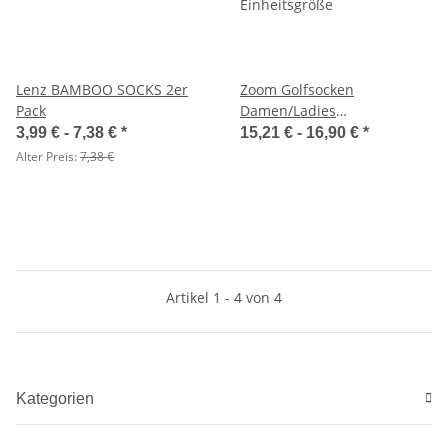
Lenz BAMBOO SOCKS 2er
Zoom Golfsocken
Pack
Damen/Ladies
Einheitsgröße
3,99 € -
7,38 €
*
15,21 € -
16,90 €
*
Alter Preis:
7,38 €
Artikel 1 - 4 von 4
Kategorien