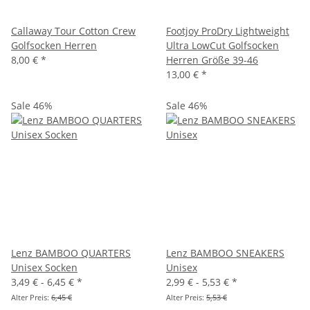
Callaway Tour Cotton Crew
Footjoy ProDry Lightweight
Golfsocken Herren
Ultra LowCut Golfsocken
8,00 €
*
Herren Größe 39-46
13,00 €
*
Sale 46%
Sale 46%
Lenz BAMBOO QUARTERS
Lenz BAMBOO SNEAKERS
Unisex Socken
Unisex
3,49 € -
6,45 €
*
2,99 € -
5,53 €
*
Alter Preis:
6,45 €
Alter Preis:
5,53 €