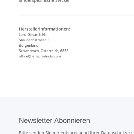
länderspezifische Stecker
Herstellerinformationen:
Lenz Ges.m.b.H.
Staudachstrasse 3
Burgenland
Schwarzach, Österreich, 6858
office@lenzproducts.com
Newsletter Abonnieren
Bitte senden Sie mir entsprechend Ihrer
Datenschutzerk