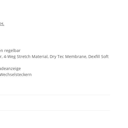
.H.
en regelbar
, 4-Weg Stretch Material, Dry Tec Membrane, Dexfill Soft
Ladeanzeige
 Wechselsteckern